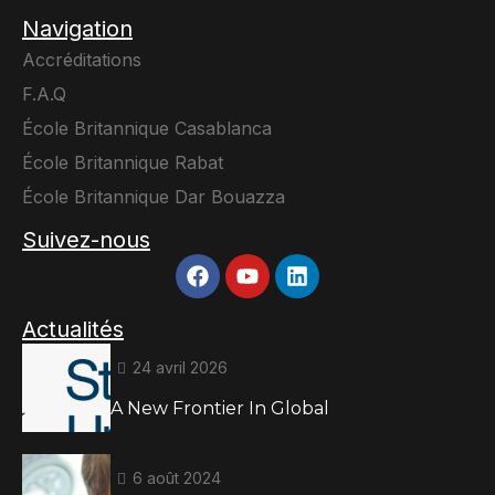
Navigation
Accréditations
F.A.Q
École Britannique Casablanca
École Britannique Rabat
École Britannique Dar Bouazza
Suivez-nous
Actualités
24 avril 2026
A New Frontier In Global
6 août 2024