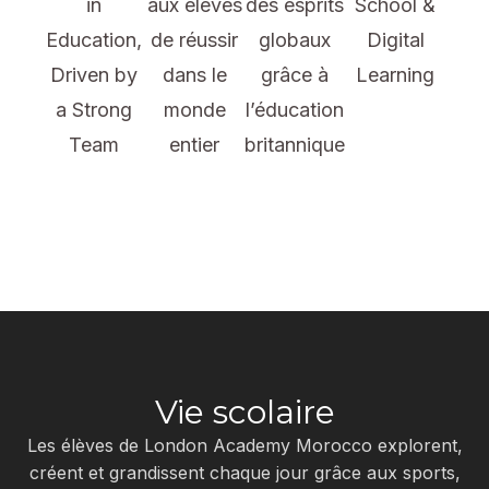
in
aux élèves
des esprits
School &
Education,
de réussir
globaux
Digital
Driven by
dans le
grâce à
Learning
a Strong
monde
l’éducation
Team
entier
britannique
Vie scolaire
Les élèves de London Academy Morocco explorent,
créent et grandissent chaque jour grâce aux sports,