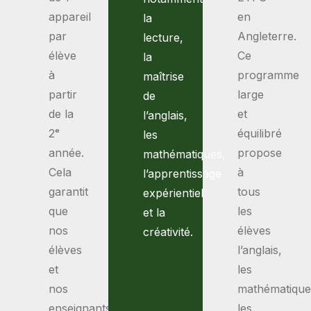
appareil
en
la
par
Angleterre.
lecture,
élève
Ce
la
à
programme
maîtrise
partir
large
de
de la
et
l’anglais,
2ᵉ
équilibré
les
année.
propose
mathématiques,
Cela
à
l’apprentissage
garantit
tous
expérientiel
que
les
et la
nos
élèves
créativité.
élèves
l’anglais,
et
les
nos
mathématique
enseignants
les