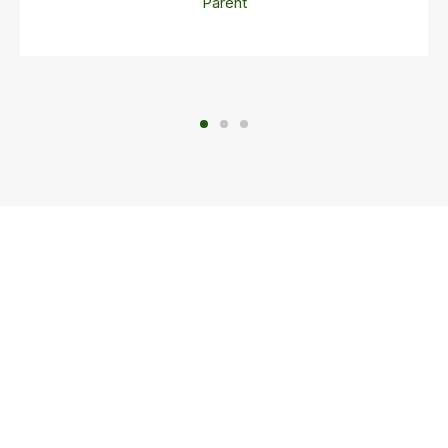
Parent
Inscrivez-
vous dès
maintenant -
Commencez
votre
parcours
académique
dès