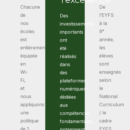
Chacune
De
de
l’EYFS
Des
nos
à la
investissements
écoles
9ᵉ
importants
est
année,
ont
entièrement
les
été
équipée
élèves
réalisés
en
sont
dans
Wi-
enseignés
des
Fi,
selon
plateformes
et
le
numériques
nous
National
dédiées
appliquons
Curriculum
aux
une
/ le
compétences
politique
cadre
fondamentales,
de 1
EYFS
notamment