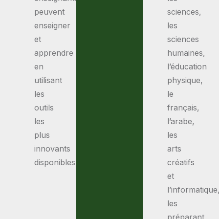
peuvent
sciences,
enseigner
les
et
sciences
apprendre
humaines,
en
l’éducation
utilisant
physique,
les
le
outils
français,
les
l’arabe,
plus
les
innovants
arts
disponibles.
créatifs
et
l’informatique
les
préparant