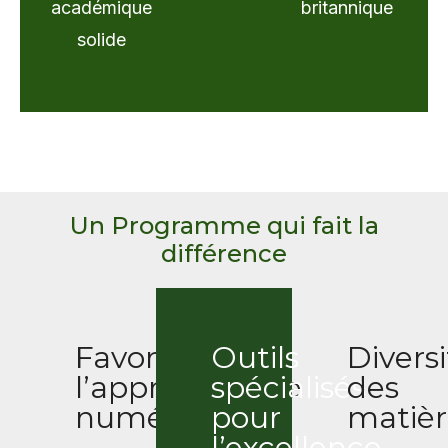
académique
britannique
solide
Un Programme qui fait la
différence
Favoriser
Outils
Diversi
l’apprentissage
spécialisés
des
numérique
pour
matièr
l’excellence