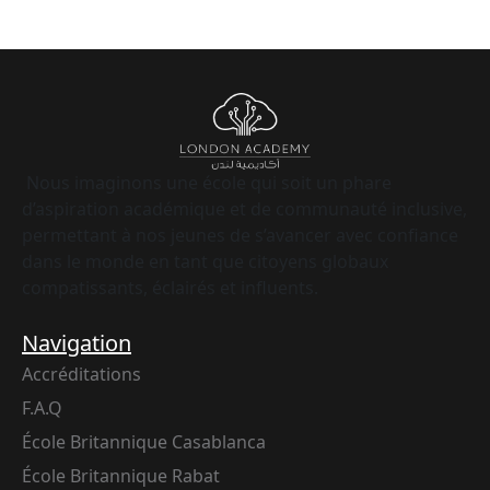
Nous imaginons une école qui soit un phare
d’aspiration académique et de communauté inclusive,
permettant à nos jeunes de s’avancer avec confiance
dans le monde en tant que citoyens globaux
compatissants, éclairés et influents.
Navigation
Accréditations
F.A.Q
École Britannique Casablanca
École Britannique Rabat